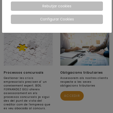
del dret laboral evita la
Rebutjar cookies
generació de conflictes.
ACCEDIR
ACCEDIR
Configurar Cookies
Processos concursals
Obligacions tributaries
Gestionar les crisis
Assessorem als nostres clients
empresarials precisen d’ un
respecte a les seves
coneixement expert. BOIL
obligacions tributaries
FERNANDEZ GELI ofereix
assessorament en els
ACCEDIR
processos concursals ja sigui
des del punt de vista del
creditor com de l'empresa que
es veu abocada al concurs.