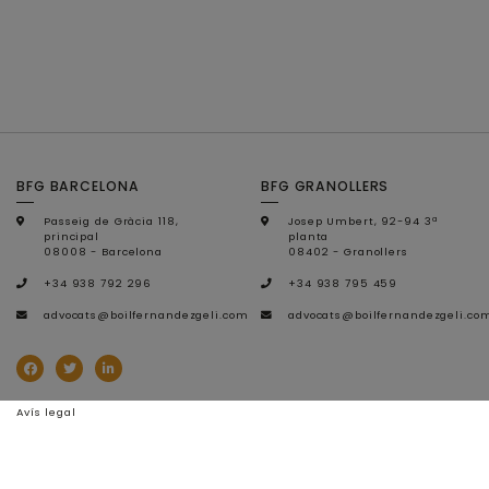
BFG BARCELONA
BFG GRANOLLERS
Passeig de Gràcia 118,
Josep Umbert, 92-94 3ª
principal
planta
08008 - Barcelona
08402 - Granollers
+34 938 792 296
+34 938 795 459
advocats@boilfernandezgeli.com
advocats@boilfernandezgeli.co
Avís legal
Política de galetes
Política de privacitat