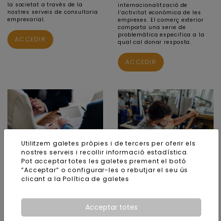
la societat a través de la
internacionalització de
nostres serveis de consultoria
l’activitat econòmica de les
empresarial.
empreses. El comerç exterior
comporta una serie de
problemàtica especifica a la
ACCEDIR
qual cal donar resposta.
ACCEDIR
Utilitzem galetes pròpies i de tercers per oferir els
nostres serveis i recollir informació estadística.
Pot acceptar totes les galetes prement el botó
”Acceptar” o configurar-les o rebutjar el seu ús
Contractació mercantil
Dret laboral
clicant a la
Política de galetes
Rebre un bon assessorament
La gestió dels recursos
previ a la contractació
humans requereix una especial
mercanti i documentar els
atenció en el dia a dia
acords empresarials, resulta la
empresarial i una adaptació
Acceptar totes
forma més eficaç de prevenir
als diferents moments
conflictes futurs.
econòmics. Un bona aplicació